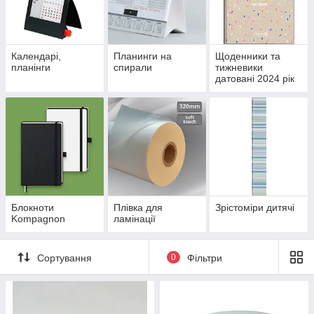
Календарі,
Планинги на
Щоденники та
планінги
спирали
тижневики
датовані 2024 рік
Блокноти
Плівка для
Зрістоміри дитячі
Kompagnon
ламінації
Сортування
0
Фільтри