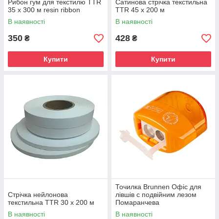
Рибон гум для текстилю TTR
Сатинова стрічка текстильна
35 х 300 м resin ribbon
TTR 45 х 200 м
В наявності
В наявності
350
428
₴
₴
Купити
Купити
Точилка Brunnen Офіс для
Стрічка нейлонова
лівшів c подвійним лезом
текстильна TTR 30 х 200 м
Помаранчева
В наявності
В наявності