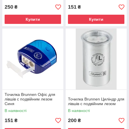
250
151
₴
₴
Купити
Купити
Точилка Brunnen Офіс для
лівшів c подвійним лезом
Точилка Brunnen Циліндр для
Синя
лівшів c подвійним лезом
В наявності
В наявності
151
200
₴
₴