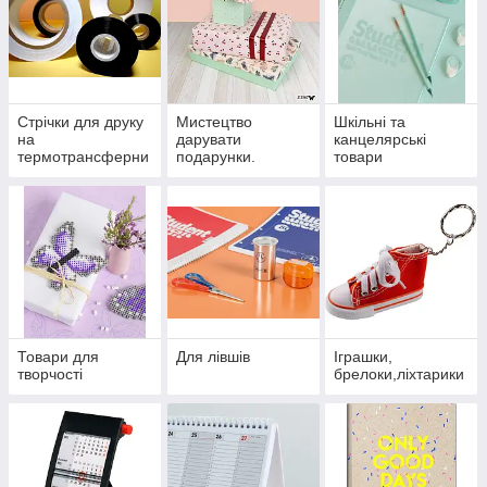
Стрічки для друку
Мистецтво
Шкільні та
на
дарувати
канцелярські
термотрансферни
подарунки.
товари
х принтерів,
текстильні стрічки.
Товари для
Для лівшів
Іграшки,
творчості
брелоки,ліхтарики