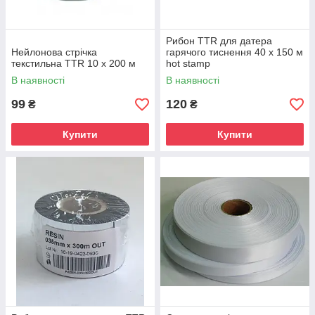
Рибон TTR для датера
Нейлонова стрічка
гарячого тиснення 40 х 150 м
текстильна TTR 10 х 200 м
hot stamp
В наявності
В наявності
99
120
₴
₴
Купити
Купити