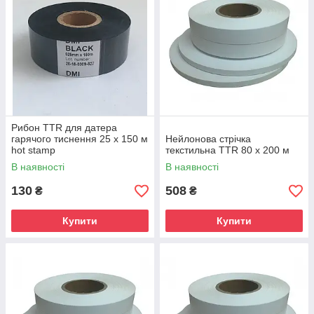
Рибон TTR для датера
гарячого тиснення 25 х 150 м
Нейлонова стрічка
hot stamp
текстильна TTR 80 х 200 м
В наявності
В наявності
130
508
₴
₴
Купити
Купити