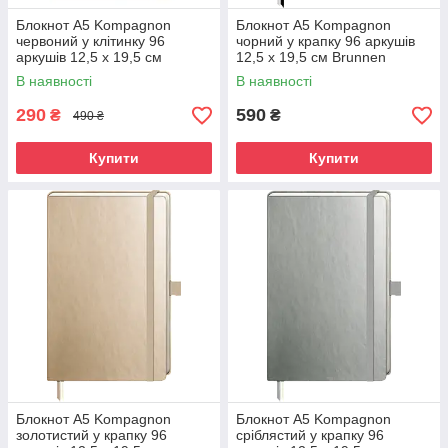
Блокнот А5 Kompagnon
Блокнот А5 Kompagnon
червоний у клітинку 96
чорний у крапку 96 аркушів
аркушів 12,5 х 19,5 см
12,5 х 19,5 см Brunnen
Brunnen 9030006759
105522905
В наявності
В наявності
290
590
₴
₴
490 ₴
Купити
Купити
Блокнот А5 Kompagnon
Блокнот А5 Kompagnon
золотистий у крапку 96
сріблястий у крапку 96