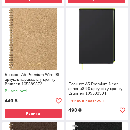
Блокнот А5 Premium Wire 96
аркушів карамель у крапку
Brunnen 105589572
Блокнот А5 Premium Neon
зелений 96 аркушів у крапку
В наявності
Brunnen 105508904
440
Немає в наявності
₴
490
₴
Купити