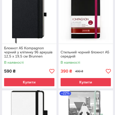
Блокнот А5 Kompagnon
чорний у клітинку 96 аркушів
Стильний чорний блокнот А5
12,5 х 19,5 см Brunnen
середній
105522805
В наявності
В наявності
590
390
₴
₴
490 ₴
Купити
Купити
–22%