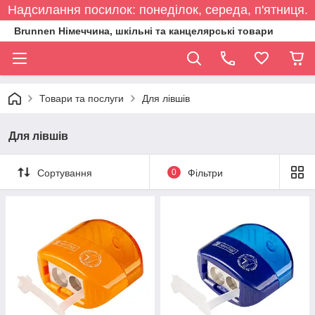
Надсилання посилок: понеділок, середа, п'ятниця.
Brunnen Німеччина, шкільні та канцелярські товари
Товари та послуги
Для лівшів
Для лівшів
Сортування
0
Фільтри