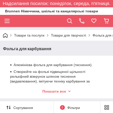
Надсилання посилок: понеділок, середа, п'ятниця.
Brunnen Німеччина, шкільні та канцелярські товари
Товари та послуги
Товари для творчості
Фольга для
Фольга для карбування
Алюмінієва фольга для карбування (тиснення).
Створюйте на фользі підвищеної щільності
рельєфний візерунок шляхом тиснення
(видавлювання), імітуючи техніку карбування за
допомогою спеціальних інструментів, таких як булька
(стек із кулькою на кінці).Також підійде звичайна
Показати все
кулькова ручка, олівець, дерев’яна або пластикова
паличка.Під час роботи розмістіть фольгу лицьовою
стороною донизу на м’якій поверхні.
Сортування
0
Фільтри
Можна різати звичайними ножицями.