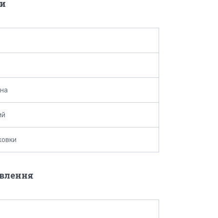
и
ина
ий
ковки
овлення