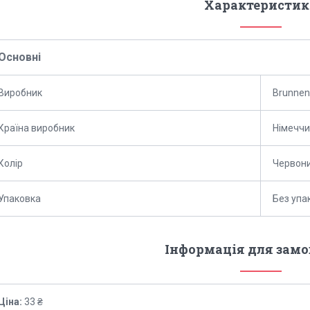
Характеристик
Основні
Виробник
Brunnen
Країна виробник
Німечч
Колір
Червон
Упаковка
Без упа
Інформація для зам
Ціна:
33 ₴