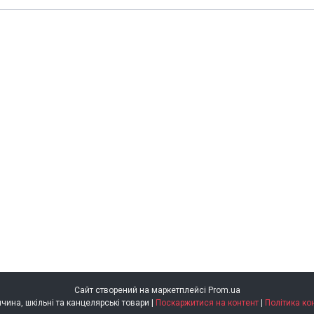
Сайт створений на маркетплейсі
Prom.ua
Brunnen Німеччина, шкільні та канцелярські товари |
Поскаржитися на контент
|
Політика ко