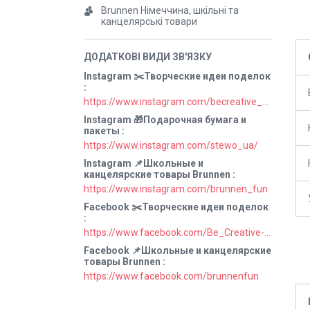
Brunnen Німеччина, шкільні та
канцелярські товари
Instagram ✂️Творческие идеи поделок
https://www.instagram.com/becreative_ua/
Instagram 🎁Подарочная бумага и
пакеты
https://www.instagram.com/stewo_ua/
Instagram 📌Школьные и
канцелярские товары Brunnen
https://www.instagram.com/brunnen_fun
Facebook ✂️Творческие идеи поделок
https://www.facebook.com/Be_Creative-106829211152678
Facebook 📌Школьные и канцелярские
товары Brunnen
https://www.facebook.com/brunnenfun