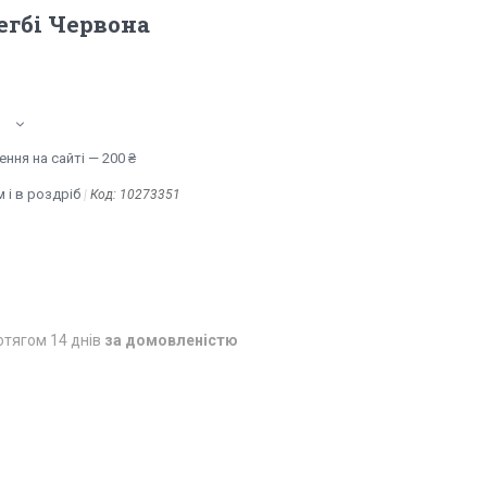
егбі Червона
ння на сайті — 200 ₴
 і в роздріб
Код:
10273351
отягом 14 днів
за домовленістю