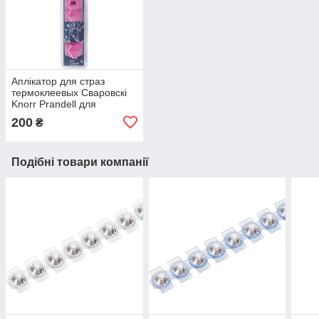
Аплікатор для страз
термоклеевых Сваровскі
Knorr Prandell для
текстилю зі стразами
200
₴
Подібні товари компанії