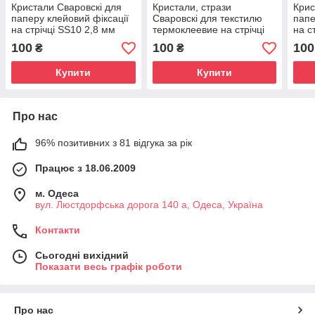
Кристали Сваровскі для
Кристали, стрази
Крис
паперу клейовий фіксації
Сваровскі для текстилю
папе
на стрічці SS10 2,8 мм
термоклеевие на стрічці
на с
Knorr Prandell колір crystall
SS10 2,8 мм Knorr
Knor
100
100
100
₴
₴
Prandell crystal 001
001 
Купити
Купити
Про нас
96% позитивних з 81 відгука за рік
Працює з 18.06.2009
м. Одеса
вул. Люстдорфська дорога 140 а, Одеса, Україна
Контакти
Сьогодні вихідний
Показати весь графік роботи
Про нас