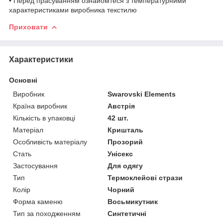
• Перед прасуванням ознайомтеся з температурними
характеристиками виробника текстилю
Приховати
Характеристики
Основні
Виробник
Swarovski Elements
Країна виробник
Австрія
Кількість в упаковці
42 шт.
Матеріал
Кришталь
Особливість матеріалу
Прозорий
Стать
Унісекс
Застосування
Для одягу
Тип
Термоклейові стрази
Колір
Чорний
Форма каменю
Восьмикутник
Тип за походженням
Синтетичні