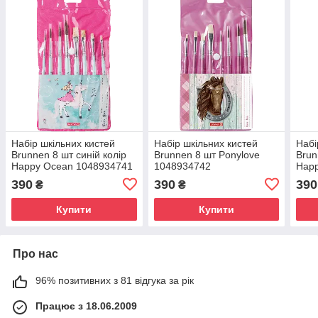
Набір шкільних кистей
Набір шкільних кистей
Набі
Brunnen 8 шт синій колір
Brunnen 8 шт Ponylove
Brun
Happy Ocean 1048934741
1048934742
Hap
390
390
390
₴
₴
Купити
Купити
Про нас
96% позитивних з 81 відгука за рік
Працює з 18.06.2009