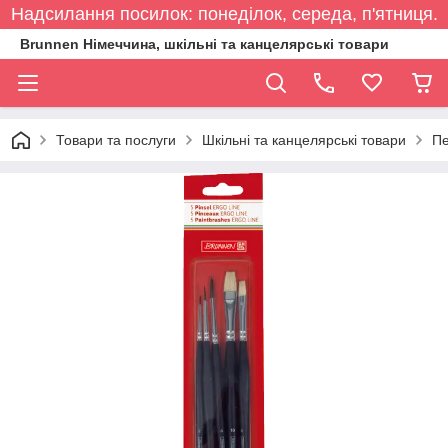
Надсилання посилок: понеділок, середа, п'ятниця.
Brunnen Німеччина, шкільні та канцелярські товари
Товари та послуги
Шкільні та канцелярські товари
Пе