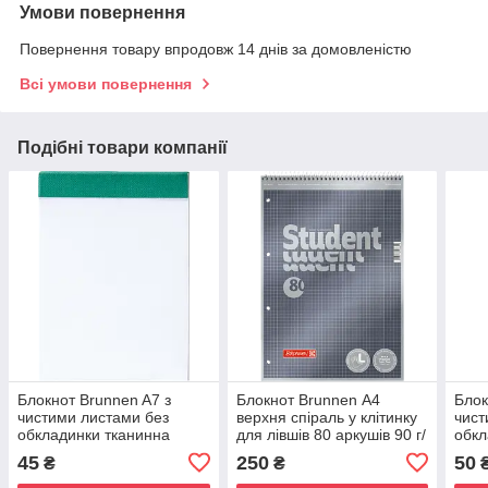
Умови повернення
Повернення товару впродовж 14 днів за домовленістю
Всі умови повернення
Подібні товари компанії
Блокнот Brunnen A7 з
Блокнот Brunnen А4
Блок
чистими листами без
верхня спіраль у клітинку
чист
обкладинки тканинна
для лівшів 80 аркушів 90 г/
обкл
окантовка зелена 50
м2 обкладинка чорний
окан
45
250
50
₴
₴
аркушів 60 г/м2 1055130
металік 1067112
арку