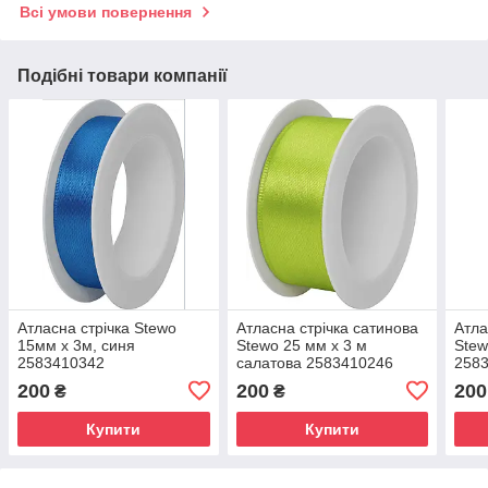
Всі умови повернення
Подібні товари компанії
Атласна стрічка Stewo
Атласна стрічка сатинова
Атла
15мм х 3м, синя
Stewo 25 мм х 3 м
Stew
2583410342
салатова 2583410246
258
200
200
200
₴
₴
Купити
Купити