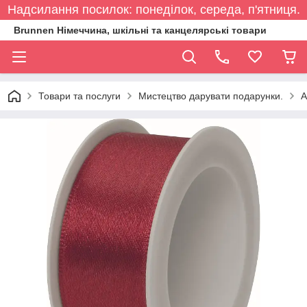
Надсилання посилок: понеділок, середа, п'ятниця.
Brunnen Німеччина, шкільні та канцелярські товари
Товари та послуги
Мистецтво дарувати подарунки.
А