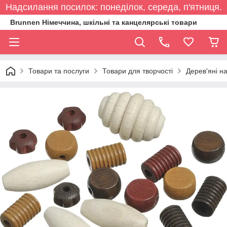
Надсилання посилок: понеділок, середа, п'ятниця.
Brunnen Німеччина, шкільні та канцелярські товари
Товари та послуги
Товари для творчості
Дерев'яні н