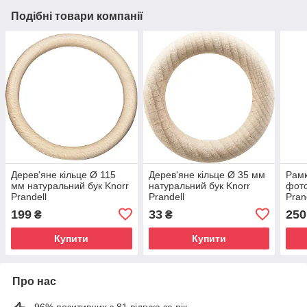
Подібні товари компанії
Дерев'яне кільце Ø 115
Дерев'яне кільце Ø 35 мм
Рамк
мм натуральний бук Knorr
натуральний бук Knorr
фото
Prandell
Prandell
Pran
199
33
250
₴
₴
Купити
Купити
Про нас
96% позитивних з 81 відгука за рік