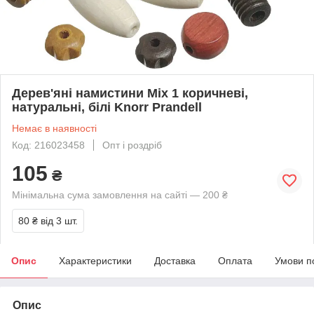
Дерев'яні намистини Mix 1 коричневі,
натуральні, білі Knorr Prandell
Немає в наявності
Код: 216023458
Опт і роздріб
105
₴
Мінімальна сума замовлення на сайті — 200 ₴
80 ₴
від 3 шт.
Опис
Характеристики
Доставка
Оплата
Умови п
Опис