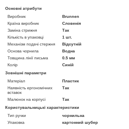
Основні атрибути
Виробник
Brunnen
Країна виробник
Словенія
Заміна стрижня
Так
Кількість в упаковці
1 шт.
Механізм подачі стержня
Відсутній
Основа чорнила
Водна
Товщина лінії письма
0.5 мм
Колір
Синій
Зовнішні параметри
Матеріал
Пластик
Наявність ергономічних
Так
вставок
Малюнок на корпусі
Так
Користувальницькі характеристики
Тип ручки
чорнильна
Упаковка
картонний шубер