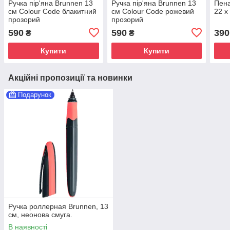
Ручка пір'яна Brunnen 13
Ручка пір'яна Brunnen 13
Пена
см Colour Code блакитний
см Colour Code рожевий
22 х
прозорий
прозорий
590
590
390
₴
₴
Купити
Купити
Акційні пропозиції та новинки
Подарунок
Ручка роллерная Brunnen, 13
см, неонова смуга.
В наявності