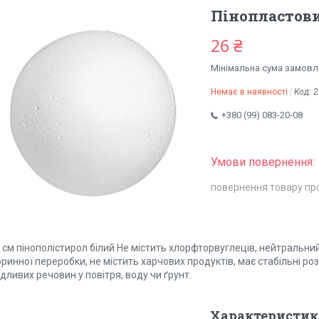
Пінопластови
26 ₴
Мінімальна сума замовле
Немає в наявності
Код:
2
+380 (99) 083-20-08
повернення товару пр
 см пінополістирол білий Не містить хлорфторвуглеців, нейтральни
ринної переробки, не містить харчових продуктів, має стабільні розм
дливих речовин у повітря, воду чи ґрунт.
Характеристик