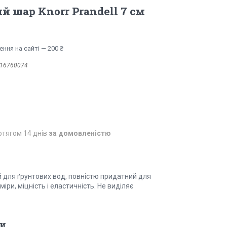
й шар Knorr Prandell 7 см
ння на сайті — 200 ₴
16760074
отягом 14 днів
за домовленістю
й для ґрунтових вод, повністю придатний для
іри, міцність і еластичність. Не виділяє
и