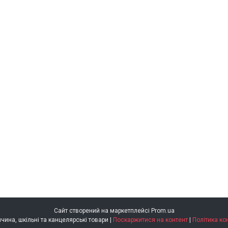
Сайт створений на маркетплейсі
Prom.ua
Brunnen Німеччина, шкільні та канцелярські товари |
Поскаржитися на контент
|
Політика ко