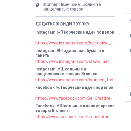
Brunnen Німеччина, шкільні та
канцелярські товари
Instagram ✂️Творческие идеи поделок
https://www.instagram.com/becreative_ua/
Instagram 🎁Подарочная бумага и
пакеты
https://www.instagram.com/stewo_ua/
Instagram 📌Школьные и
канцелярские товары Brunnen
https://www.instagram.com/brunnen_fun
Facebook ✂️Творческие идеи поделок
https://www.facebook.com/Be_Creative-106829211152678
Facebook 📌Школьные и канцелярские
товары Brunnen
https://www.facebook.com/brunnenfun