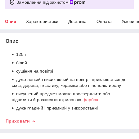
Замовлення під захистом
Опис
Характеристики
Доставка
Оплата
Умови п
Опис
125 г
білий
сушіння на повітрі
дуже легкий і висихаючий на повітрі, приклеюється до
скла, дерева, пластику, кераміки або пінополістиролу
висушений предмет можна просвердлити або
підпиляти й розписати акриловою
фарбою
дуже гладкий і приємний у використанні
Приховати