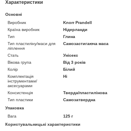
Характеристики
Основні
Виробник
Knorr Prandell
Країна виробник
Нідерланди
Тип
Глина
Тип пластиліну/маси для
Самозастигаюча маса
ліплення
Стать
Унісекс
Вікова група
Від 3 років
Колір
Білий
Комплектація
Ні
інструментами/
аксесуарами
Консистенція
Тверда/пластилінова
Тип пластики
Самозатвердна
Упаковка
Вага
125 г
Користувальницькі характеристики