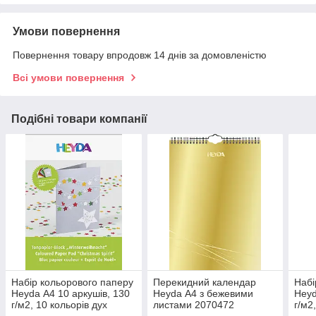
Умови повернення
Повернення товару впродовж 14 днів за домовленістю
Всі умови повернення
Подібні товари компанії
Набір кольорового паперу
Перекидний календар
Набі
Heyda А4 10 аркушів, 130
Heyda А4 з бежевими
Heyd
г/м2, 10 кольорів дух
листами 2070472
г/м2
різдва