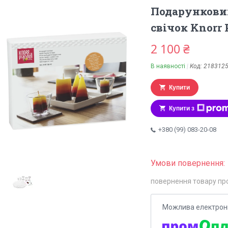
Подарунковий
свічок Knorr 
2 100 ₴
В наявності
Код:
218312
Купити
Купити з
+380 (99) 083-20-08
повернення товару пр