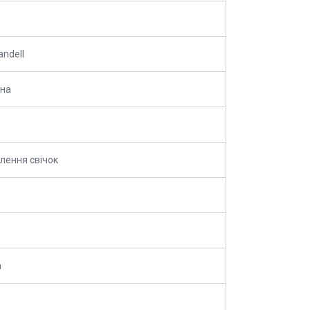
andell
ина
лення свічок
а