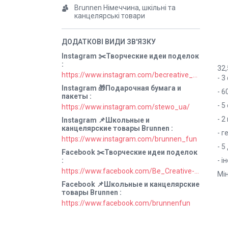
Brunnen Німеччина, шкільні та
канцелярські товари
Instagram ✂️Творческие идеи поделок
32,
https://www.instagram.com/becreative_ua/
- 3
Instagram 🎁Подарочная бумага и
- 6
пакеты
- 
https://www.instagram.com/stewo_ua/
- 2
Instagram 📌Школьные и
канцелярские товары Brunnen
- г
https://www.instagram.com/brunnen_fun
- 5
Facebook ✂️Творческие идеи поделок
- і
https://www.facebook.com/Be_Creative-106829211152678
Мін
Facebook 📌Школьные и канцелярские
товары Brunnen
https://www.facebook.com/brunnenfun