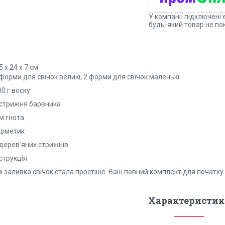
У компанії підключені 
будь-який товар не по
5 х 24 х 7 см
 форми для свічок великі, 2 форми для свічок маленькі
00 г воску
5 стрижня барвника
 м гнота
ерметик
 дерев'яних стрижнів
нструкція
і заливка свічок стала простіше. Ваш повний комплект для початку 
Характеристик