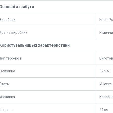
Основні атрибути
Виробник
Knorr Pr
Країна виробник
Німечч
Користувальницькі характеристики
Тип творчості
Виготов
Довжина
32.5 м
Стать
Унісекс
Упаковка
Коробк
Ширина
24 см