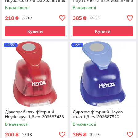
Heyda коло 2,5 см 203687539
Heyda коло 3,8 см 203687583
В наявності
В наявності
210
385
₴
₴
390 ₴
590 ₴
Купити
Купити
–13%
–6%
Діркопробивач фігурний
Дирокол фігурний Heyda
Heyda круг 1,6 см 203687438
коло 1,9 см 203687520
В наявності
В наявності
200
365
₴
₴
230 ₴
390 ₴