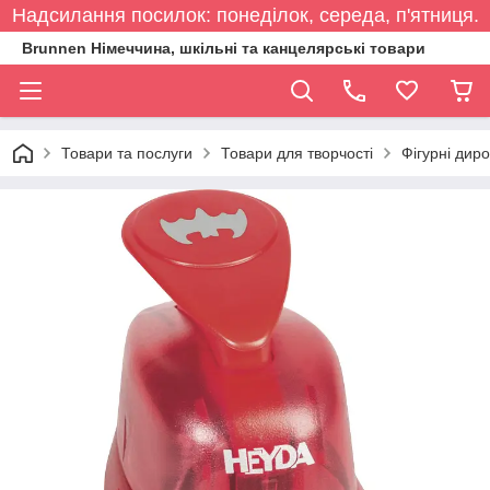
Надсилання посилок: понеділок, середа, п'ятниця.
Brunnen Німеччина, шкільні та канцелярські товари
Товари та послуги
Товари для творчості
Фігурні дир