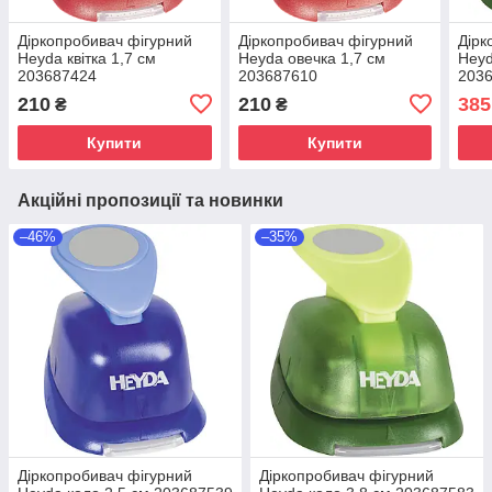
Діркопробивач фігурний
Діркопробивач фігурний
Дірк
Heyda квітка 1,7 см
Heyda овечка 1,7 см
Heyd
203687424
203687610
203
210
210
385
₴
₴
Купити
Купити
Акційні пропозиції та новинки
–46%
–35%
Діркопробивач фігурний
Діркопробивач фігурний