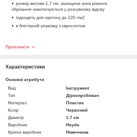
розмір висічки 1,7 см, захищена зона різання,
обрізання накопичуються у розсувному відсіку
підходить для картону до 220 г/м2
в блістерній упаковці з єврослотом
Приховати
Характеристики
Основні атрибути
Вид
Інструмент
Тип
Діркопробивач
Матеріал
Пластик
Колір
Червоний
Діаметр
1.7 см
Виробник
Heyda
Країна виробник
Німеччина