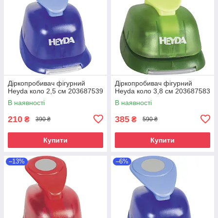
Діркопробивач фігурний
Діркопробивач фігурний
Heyda коло 2,5 см 203687539
Heyda коло 3,8 см 203687583
В наявності
В наявності
210
385
₴
₴
390 ₴
590 ₴
Купити
Купити
–13%
–6%