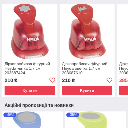
Діркопробивач фігурний
Діркопробивач фігурний
Дірк
Heyda квітка 1,7 см
Heyda овечка 1,7 см
Heyd
203687424
203687610
203
210
210
385
₴
₴
Купити
Купити
Акційні пропозиції та новинки
–46%
–35%