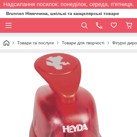
Надсилання посилок: понеділок, середа, п'ятниця.
Brunnen Німеччина, шкільні та канцелярські товари
Товари та послуги
Товари для творчості
Фігурні дир