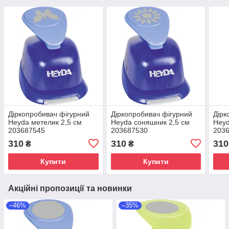
Діркопробивач фігурний
Діркопробивач фігурний
Дірк
Heyda метелик 2,5 см
Heyda соняшник 2,5 см
Heyd
203687545
203687530
203
310
310
310
₴
₴
Купити
Купити
Акційні пропозиції та новинки
–46%
–35%