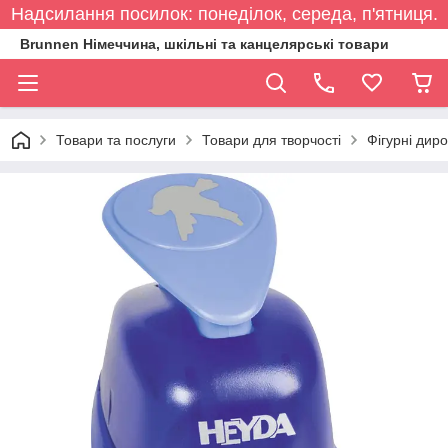
Надсилання посилок: понеділок, середа, п'ятниця.
Brunnen Німеччина, шкільні та канцелярські товари
Товари та послуги
Товари для творчості
Фігурні дир