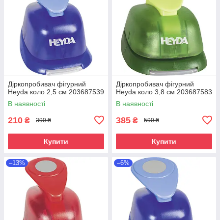
Діркопробивач фігурний
Діркопробивач фігурний
Heyda коло 2,5 см 203687539
Heyda коло 3,8 см 203687583
В наявності
В наявності
210
385
₴
₴
390 ₴
590 ₴
Купити
Купити
–13%
–6%