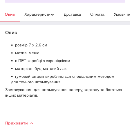
Опис
Характеристики
Доставка
Оплата
Умови п
Опис
розмір 7 x 2.6 см
мотив: меню
в ПЕТ коробці з європідвісом
матеріал: бук, матовий лак
гумовий штамп виробляється спеціальним методом
для точного штампування
Застосування: для штампування паперу, картону та багатьох
інших матеріалів.
Приховати