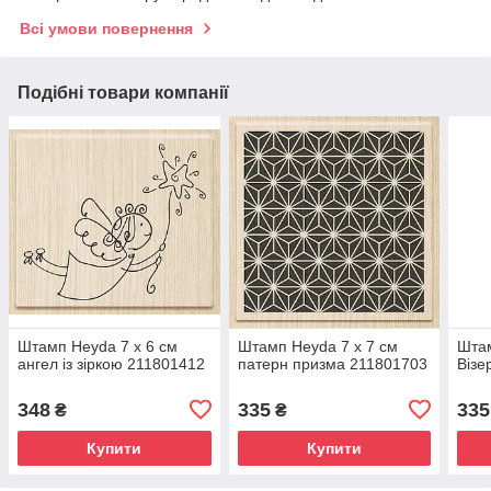
Всі умови повернення
Подібні товари компанії
Штамп Heyda 7 x 6 см
Штамп Heyda 7 x 7 см
Штам
ангел із зіркою 211801412
патерн призма 211801703
Візе
348
335
335
₴
₴
Купити
Купити