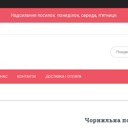
Надсилання посилок: понеділок, середа, п'ятниця.
 НАС
КОНТАКТИ
ДОСТАВКА І ОПЛАТА
Чорнильна по