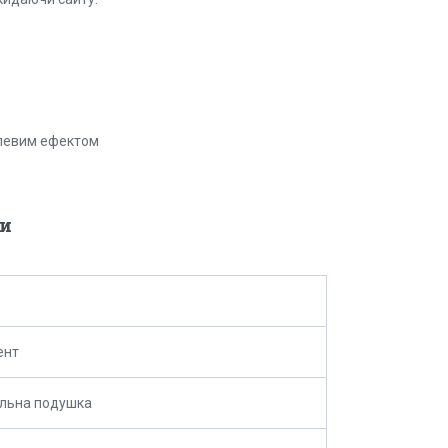
алевим ефектом
и
ент
льна подушка