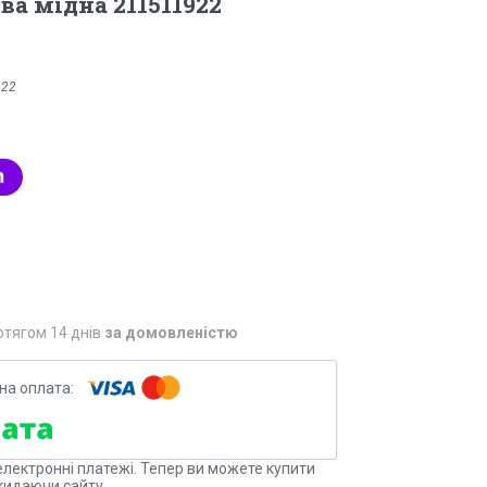
ва мідна 211511922
922
отягом 14 днів
за домовленістю
електронні платежі. Тепер ви можете купити
кидаючи сайту.