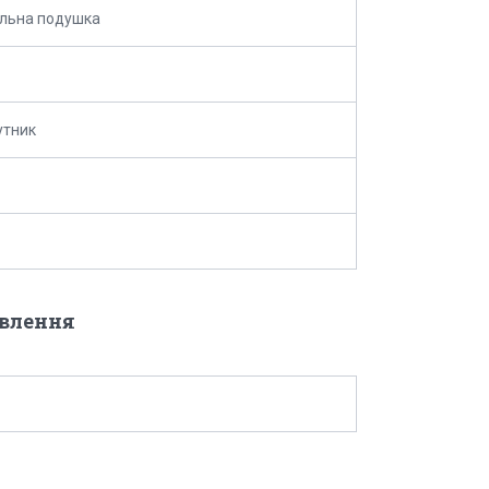
льна подушка
утник
овлення