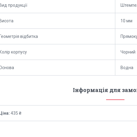
Вид продукції
Штемпе
Висота
10 мм
Геометрія відбитка
Прямок
Колір корпусу
Чорний
Основа
Водна
Інформація для зам
Ціна:
435 ₴