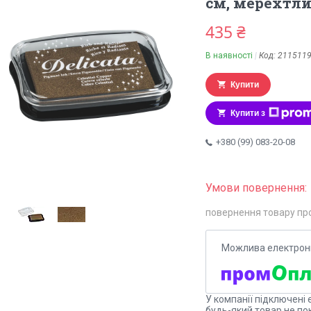
см, мерехтли
435 ₴
В наявності
Код:
211511
Купити
Купити з
+380 (99) 083-20-08
повернення товару пр
У компанії підключені 
будь-який товар не по