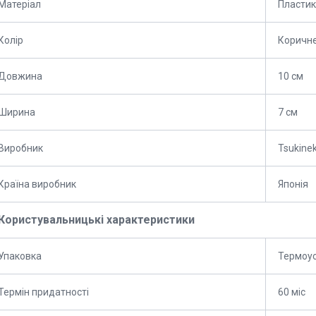
Матеріал
Пластик
Колір
Коричн
Довжина
10 см
Ширина
7 см
Виробник
Tsukine
Країна виробник
Японія
Користувальницькі характеристики
Упаковка
Термоус
Термін придатності
60 міс