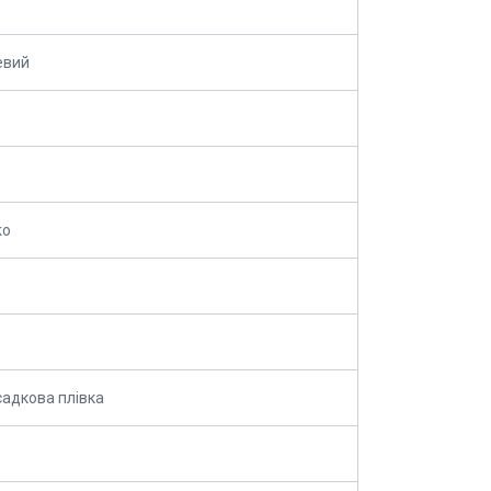
евий
ko
адкова плівка