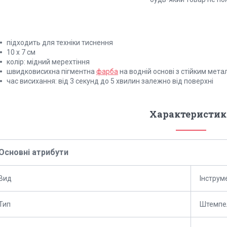
підходить для техніки тиснення
10 х 7 см
колір: мідний мерехтіння
швидковисихна пігментна
фарба
на водній основі з стійким мет
час висихання: від 3 секунд до 5 хвилин залежно від поверхні
Характеристик
Основні атрибути
Вид
Інструм
Тип
Штемпе