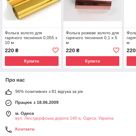
Фольга золото для
Фольга рожеве золото для
Фоль
гарячого тиснення 0,055 х
гарячого тиснення 0,1 х 5
гаря
10 м
м
м
220
220
220
₴
₴
Купити
Купити
Про нас
96% позитивних з 81 відгука за рік
Працює з 18.06.2009
м. Одеса
вул. Люстдорфська дорога 140 а, Одеса, Україна
Контакти