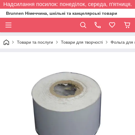
Надсилання посилок: понеділок, середа, п'ятниця.
Brunnen Німеччина, шкільні та канцелярські товари
Товари та послуги
Товари для творчості
Фольга для 