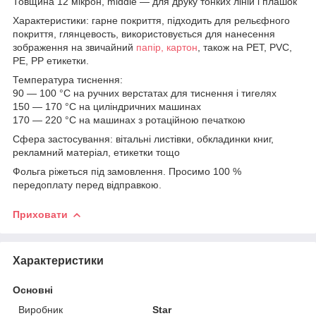
Товщина 12 мікрон, middle — для друку тонких ліній і плашок
Характеристики: гарне покриття, підходить для рельєфного
покриття, глянцевость, використовується для нанесення
зображення на звичайний
папір, картон
, також на PET, PVC,
PE, PP етикетки.
Температура тиснення:
90 — 100 °C на ручних верстатах для тиснення і тигелях
150 — 170 °C на циліндричних машинах
170 — 220 °C на машинах з ротаційною печаткою
Сфера застосування: вітальні листівки, обкладинки книг,
рекламний матеріал, етикетки тощо
Фольга ріжеться під замовлення. Просимо 100 %
передоплату перед відправкою.
Приховати
Характеристики
Основні
Виробник
Star