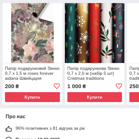
Папір подарунковий Stewo
Папір подарункова Stewo
Папі
0,7 x 1,5 м roses forever
0,7 х 2,0 м (набір 5 шт)
0,7 
aidana Швейцарія
Cristmas traditions
trad
2528149598-1
Швейцарія 2528151098-7
252
200
1 000
250
₴
₴
Купити
Купити
Про нас
96% позитивних з 81 відгука за рік