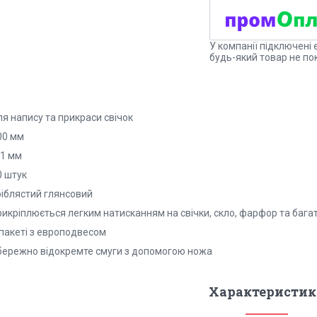
У компанії підключені 
будь-який товар не по
ля напису та прикраси свічок
00 мм
 1 мм
0 штук
ріблястий глянсовий
рикріплюється легким натисканням на свічки, скло, фарфор та бага
 пакеті з европодвесом
обережно відокремте смуги з допомогою ножа
Характеристик