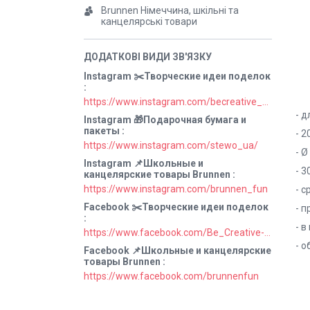
Brunnen Німеччина, шкільні та
канцелярські товари
Instagram ✂️Творческие идеи поделок
https://www.instagram.com/becreative_ua/
- д
Instagram 🎁Подарочная бумага и
пакеты
- 2
https://www.instagram.com/stewo_ua/
- Ø
Instagram 📌Школьные и
- 3
канцелярские товары Brunnen
https://www.instagram.com/brunnen_fun
- с
Facebook ✂️Творческие идеи поделок
- п
- в
https://www.facebook.com/Be_Creative-106829211152678
- 
Facebook 📌Школьные и канцелярские
товары Brunnen
https://www.facebook.com/brunnenfun