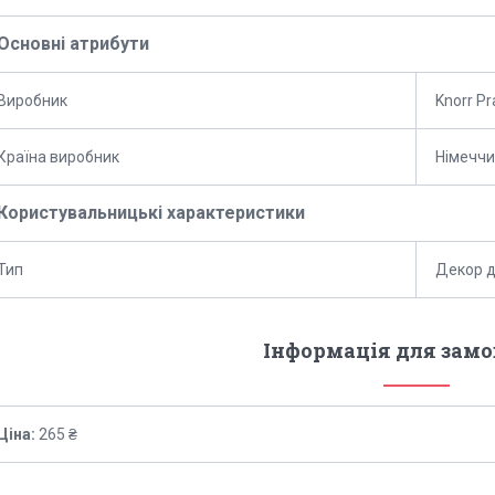
Основні атрибути
Виробник
Knorr Pr
Країна виробник
Німечч
Користувальницькі характеристики
Тип
Декор д
Інформація для зам
Ціна:
265 ₴