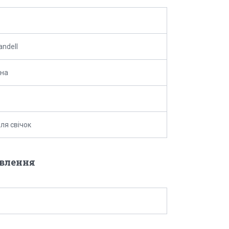
andell
ина
ля свічок
овлення