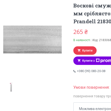
Воскові смуж
мм сріблясто
Prandell 2183
265 ₴
В наявності
Код:
218306
Купити
Купити з
+380 (99) 083-20-08
повернення товару пр