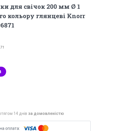
ки для свічок 200 мм Ø 1
го кольору глянцеві Knorr
06871
871
отягом 14 днів
за домовленістю