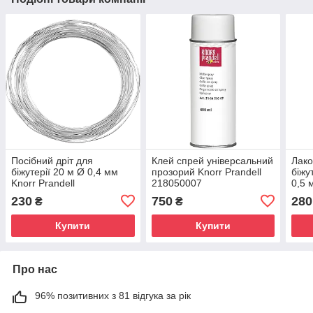
Посібний дріт для
Клей спрей універсальний
Лако
біжутерії 20 м Ø 0,4 мм
прозорий Knorr Prandell
біжу
Knorr Prandell
218050007
0,5 
230
750
280
₴
₴
Купити
Купити
Про нас
96% позитивних з 81 відгука за рік