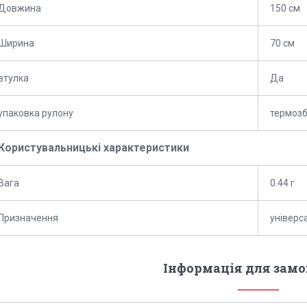
Довжина
150 см
Ширина
70 см
втулка
Да
упаковка рулону
термозб
Користувальницькі характеристики
Вага
0.44 г
Призначення
універс
Інформація для зам