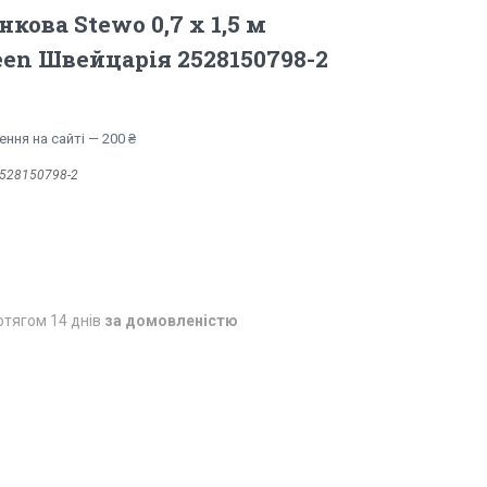
кова Stewo 0,7 х 1,5 м
een Швейцарія 2528150798-2
ння на сайті — 200 ₴
528150798-2
отягом 14 днів
за домовленістю