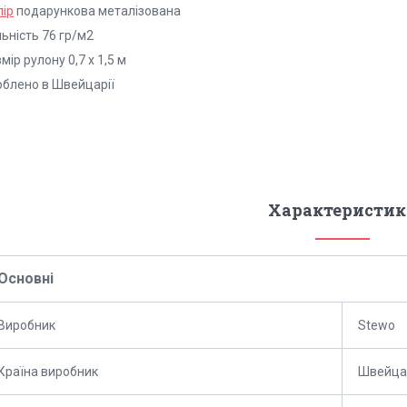
пір
подарункова металізована
ьність 76 гр/м2
мір рулону 0,7 х 1,5 м
облено в Швейцарії
Характеристик
Основні
Виробник
Stewo
Країна виробник
Швейца