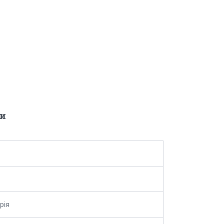
и
рія