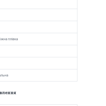
іжна плівка
альна
овлення