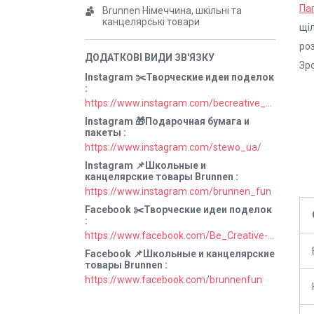
Па
Brunnen Німеччина, шкільні та
канцелярські товари
щіл
роз
Зр
Instagram ✂️Творческие идеи поделок
https://www.instagram.com/becreative_ua/
Instagram 🎁Подарочная бумага и
пакеты
https://www.instagram.com/stewo_ua/
Instagram 📌Школьные и
канцелярские товары Brunnen
https://www.instagram.com/brunnen_fun
Facebook ✂️Творческие идеи поделок
https://www.facebook.com/Be_Creative-106829211152678
Facebook 📌Школьные и канцелярские
товары Brunnen
https://www.facebook.com/brunnenfun