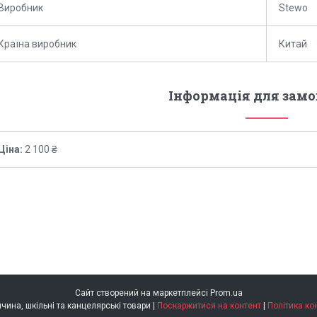
Виробник
Stewo
Країна виробник
Китай
Інформація для зам
Ціна:
2 100 ₴
Сайт створений на маркетплейсі
Prom.ua
Brunnen Німеччина, шкільні та канцелярські товари |
Поскаржитися на контент
|
Політика ко