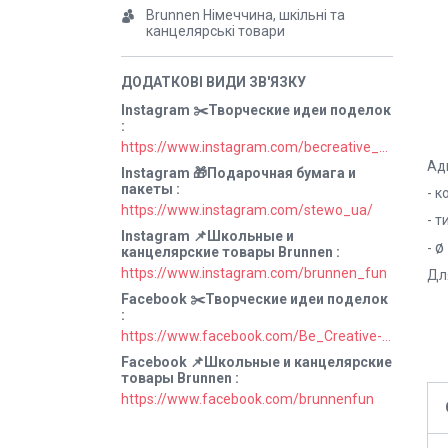
Brunnen Німеччина, шкільні та
канцелярські товари
Instagram ✂️Творческие идеи поделок
https://www.instagram.com/becreative_ua/
Ад
Instagram 🎁Подарочная бумага и
пакеты
- 
https://www.instagram.com/stewo_ua/
- 
Instagram 📌Школьные и
ø
-
канцелярские товары Brunnen
https://www.instagram.com/brunnen_fun
Дл
Facebook ✂️Творческие идеи поделок
https://www.facebook.com/Be_Creative-106829211152678
Facebook 📌Школьные и канцелярские
товары Brunnen
https://www.facebook.com/brunnenfun