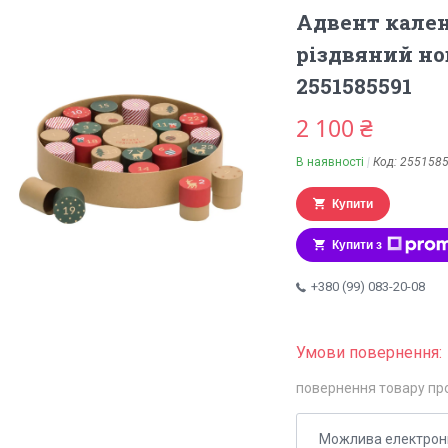
Адвент кален
різдвяний но
2551585591
2 100 ₴
В наявності
Код:
255158
Купити
Купити з
+380 (99) 083-20-08
повернення товару пр