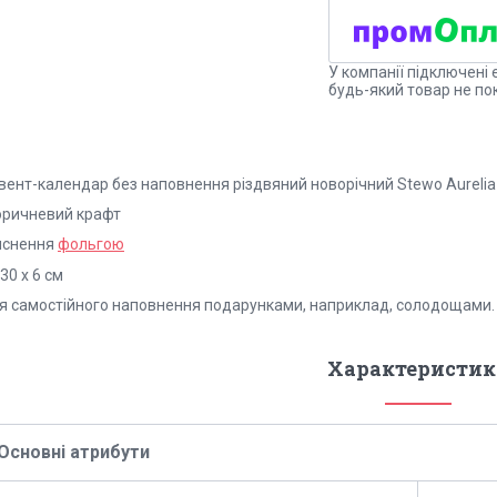
У компанії підключені 
будь-який товар не по
вент-календар без наповнення різдвяний новорічний Stewo Aureli
коричневий крафт
тиснення
фольгою
30 х 6 см
я самостійного наповнення подарунками, наприклад, солодощами.
Характеристик
Основні атрибути