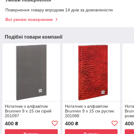
Повернення товару впродовж 14 днів за домовленістю
Всі умови повернення
Подібні товари компанії
Нотатник з алфавітом
Нотатник з алфавітом
Нота
Brunnen 9 x 15 см сірий
Brunnen 9 x 15 см рустик
Brun
201097
201088
рож
400
400
400
₴
₴
Купити
Купити