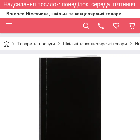
Надсилання посилок: понеділок, середа, п'ятниця.
Brunnen Німеччина, шкільні та канцелярські товари
Товари та послуги
Шкільні та канцелярські товари
Но