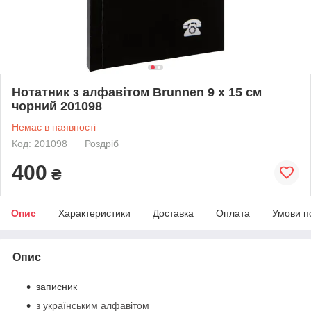
Нотатник з алфавітом Brunnen 9 x 15 см
чорний 201098
Немає в наявності
Код: 201098
Роздріб
400
₴
Опис
Характеристики
Доставка
Оплата
Умови п
Опис
записник
з українським алфавітом