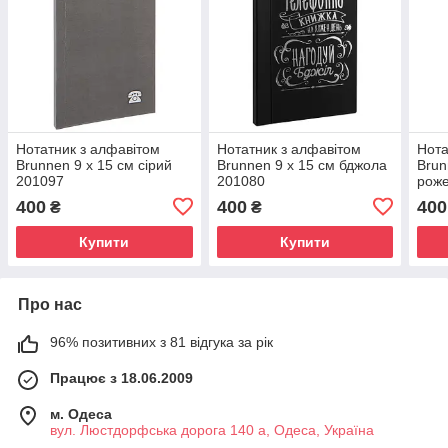
Нотатник з алфавітом
Нотатник з алфавітом
Нота
Brunnen 9 x 15 см сірий
Brunnen 9 x 15 см бджола
Brun
201097
201080
рож
400
400
400
₴
₴
Купити
Купити
Про нас
96% позитивних з 81 відгука за рік
Працює з 18.06.2009
м. Одеса
вул. Люстдорфська дорога 140 а, Одеса, Україна