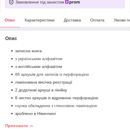
Замовлення під захистом
Опис
Характеристики
Доставка
Оплата
Умови п
Опис
записна книга
з українським алфавітом
з англійським алфавітом
88 аркушів для записів із перфорацією
ламінована висічка реєстрації
2 додаткові аркуші в лінійку
8 чистих аркушів із відривною перфорацією
гнучка обкладинка з глянсовою ламінацією
зроблено в Німеччині
Приховати