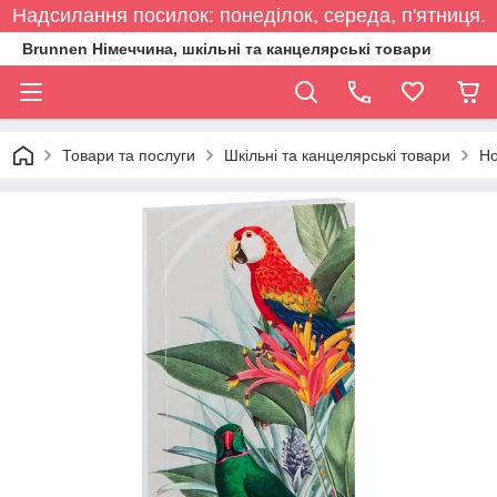
Надсилання посилок: понеділок, середа, п'ятниця.
Brunnen Німеччина, шкільні та канцелярські товари
Товари та послуги
Шкільні та канцелярські товари
Но