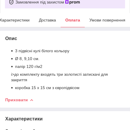
Замовлення під захистом
Характеристики
Доставка
Оплата
Умови повернення
Опис
3 підвісні кулі білого кольору
Ø 8, 9,10 см.
папір 120 г/м2
i>до комплекту входять три золотисті затискачі для
закриття
коробка 15 х 15 см з європідвісом
Приховати
Характеристики