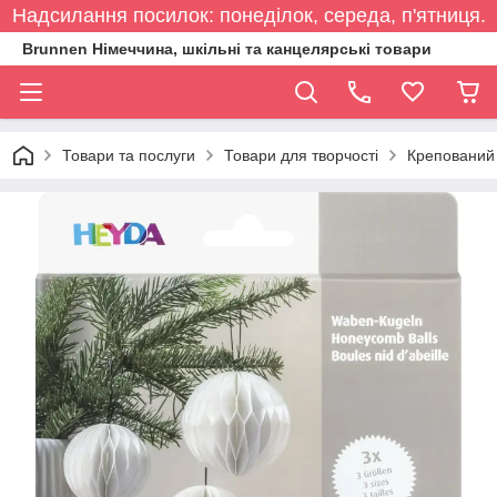
Надсилання посилок: понеділок, середа, п'ятниця.
Brunnen Німеччина, шкільні та канцелярські товари
Товари та послуги
Товари для творчості
Крепований