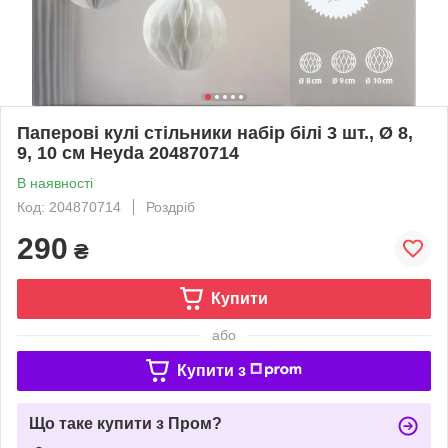
Паперові кулі стільники набір білі 3 шт., Ø 8,
9, 10 см Heyda 204870714
В наявності
Код: 204870714
Роздріб
290
₴
Купити
або
Купити з
Що таке купити з Пром?