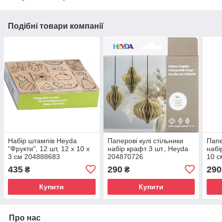
Подібні товари компанії
Набір штампів Heyda
Паперові кулі стільники
Папе
"Фрукти", 12 шт, 12 х 10 х
набір крафт 3 шт., Heyda
набі
3 см 204888683
204870726
10 с
435
290
290
₴
₴
Купити
Купити
Про нас