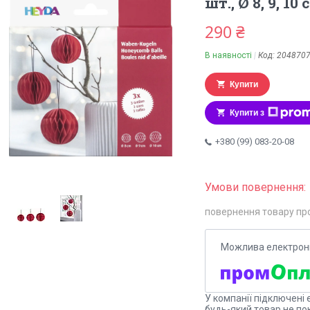
шт., Ø 8, 9, 1
290 ₴
В наявності
Код:
204870
Купити
Купити з
+380 (99) 083-20-08
повернення товару пр
У компанії підключені 
будь-який товар не по