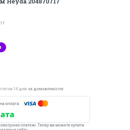
0 см Heyda 204870717
717
отягом 14 днів
за домовленістю
електронні платежі. Тепер ви можете купити
кидаючи сайту.