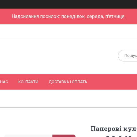
Надсилання посилок: понеділок, середа, п'ятниця.
 НАС
КОНТАКТИ
ДОСТАВКА І ОПЛАТА
Паперові кулі