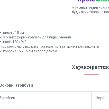
У компанії підключені 
будь-який товар не по
висота 10 см
3 різних форми крапель для підвішування
папір 120 г/м2
i>до комплекту входять три золотисті затискачі для закриття
коробка 15 х 15 см з європідвісом
Характеристик
Основні атрибути
Виробник
Heyda