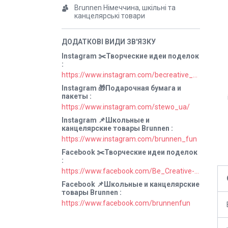
Brunnen Німеччина, шкільні та
канцелярські товари
Instagram ✂️Творческие идеи поделок
https://www.instagram.com/becreative_ua/
Instagram 🎁Подарочная бумага и
пакеты
https://www.instagram.com/stewo_ua/
Instagram 📌Школьные и
канцелярские товары Brunnen
https://www.instagram.com/brunnen_fun
Facebook ✂️Творческие идеи поделок
https://www.facebook.com/Be_Creative-106829211152678
Facebook 📌Школьные и канцелярские
товары Brunnen
https://www.facebook.com/brunnenfun