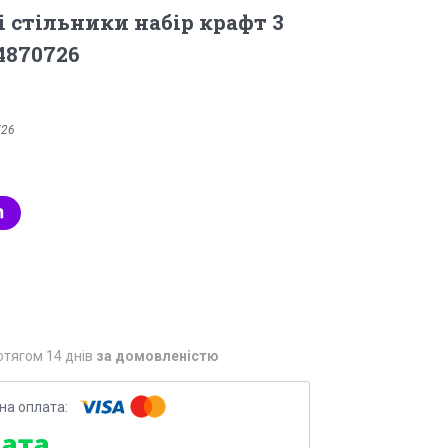
і стільники набір крафт 3
4870726
726
отягом 14 днів
за домовленістю