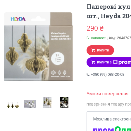
Паперові кул
шт., Heyda 20
290 ₴
В наявності
Код:
204870
Купити
Купити з
+380 (99) 083-20-08
повернення товару пр