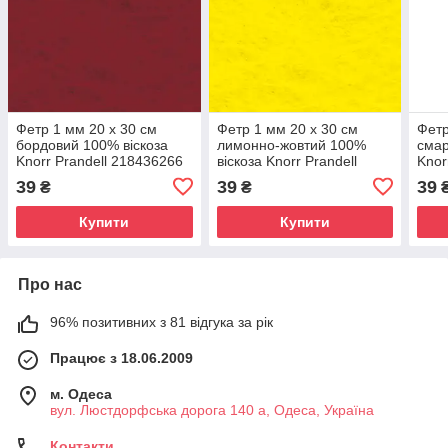
Фетр 1 мм 20 x 30 см
Фетр 1 мм 20 x 30 см
Фетр
бордовий 100% віскоза
лимонно-жовтий 100%
смар
Knorr Prandell 218436266
віскоза Knorr Prandell
Knor
218436045
39
39
39
₴
₴
Купити
Купити
Про нас
96% позитивних з 81 відгука за рік
Працює з 18.06.2009
м. Одеса
вул. Люстдорфська дорога 140 а, Одеса, Україна
Контакти