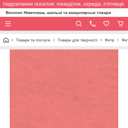
Надсилання посилок: понеділок, середа, п'ятниця.
Brunnen Німеччина, шкільні та канцелярські товари
Товари та послуги
Товари для творчості
Фетр
Фет