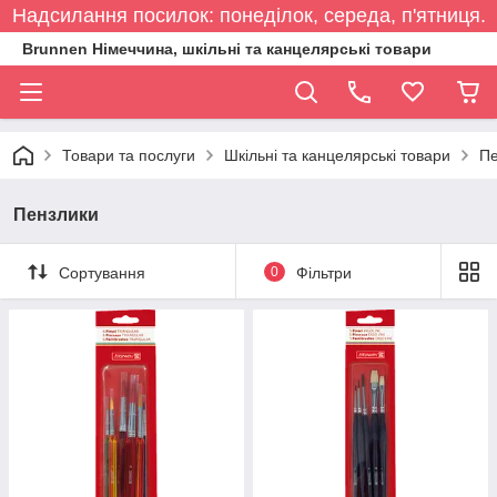
Надсилання посилок: понеділок, середа, п'ятниця.
Brunnen Німеччина, шкільні та канцелярські товари
Товари та послуги
Шкільні та канцелярські товари
Пе
Пензлики
Сортування
0
Фільтри